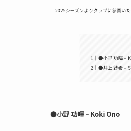
2025シーズンよりクラブに参画い
●小野 功暉 – Ko
●井上 紗希 – Sa
●小野 功暉 – Koki Ono