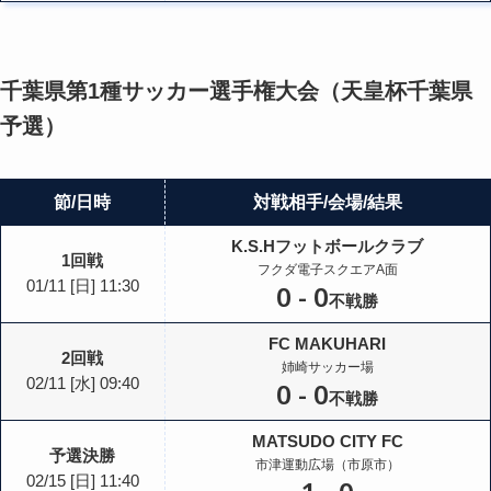
千葉県第1種サッカー選手権大会（天皇杯千葉県
予選）
節
日時
対戦相手
会場
結果
K.S.Hフットボールクラブ
1回戦
フクダ電子スクエアA面
01/11
[日]
11:30
0
-
0
不戦勝
FC MAKUHARI
2回戦
姉崎サッカー場
02/11
[水]
09:40
0
-
0
不戦勝
MATSUDO CITY FC
予選決勝
市津運動広場（市原市）
02/15
[日]
11:40