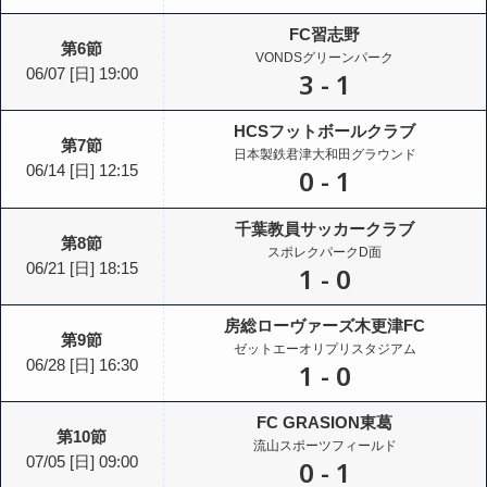
FC習志野
第6節
VONDSグリーンパーク
06/07
[日]
19:00
3
-
1
HCSフットボールクラブ
第7節
日本製鉄君津大和田グラウンド
06/14
[日]
12:15
0
-
1
千葉教員サッカークラブ
第8節
スポレクパークD面
06/21
[日]
18:15
1
-
0
房総ローヴァーズ木更津FC
第9節
ゼットエーオリプリスタジアム
06/28
[日]
16:30
1
-
0
FC GRASION東葛
第10節
流山スポーツフィールド
07/05
[日]
09:00
0
-
1