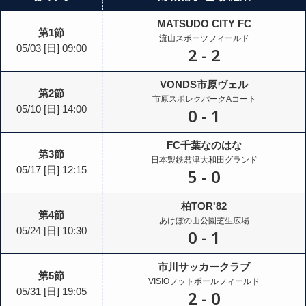
MATSUDO CITY FC
第1節
流山スポーツフィールド
05/03
[日]
09:00
2
-
2
VONDS市原ヴェル
第2節
市原スポレクパークAコート
05/10
[日]
14:00
0
-
1
FC千葉なのはな
第3節
日本製鉄君津大和田グランド
05/17
[日]
12:15
5
-
0
柏TOR'82
第4節
あけぼの山公園芝生広場
05/24
[日]
10:30
0
-
1
市川サッカークラブ
第5節
VISIOフットボールフィールド
05/31
[日]
19:05
2
-
0