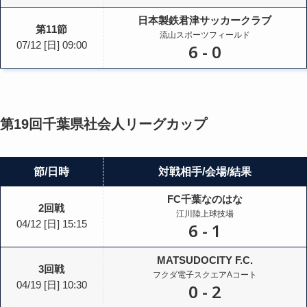
日本製鉄君津サッカークラブ
第11節
流山スポーツフィールド
07/12
[日]
09:00
6
-
0
第19回千葉県社会人リーグカップ
節
日時
対戦相手
会場
結果
FC千葉なのはな
2回戦
江川陸上球技場
04/12
[日]
15:15
6
-
1
MATSUDOCITY F.C.
3回戦
フクダ電子スクエアAコート
04/19
[日]
10:30
0
-
2