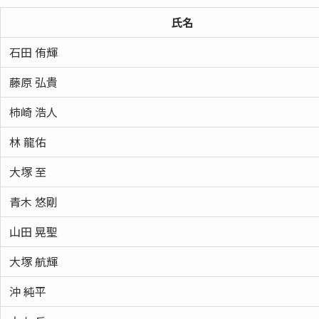
氏名
石田 侑輝
藤原 弘貴
柿崎 浩人
林 龍佑
大塚 至
青木 悠剛
山田 晃聖
大塚 航輝
沖 純平