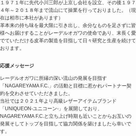
１９７１年に先代小川三郎が上京し会社を設立、その後１９７
４年～２０１８年まで流山にて操業を行っておりました。（現
在は柏市に本社があります）
革本来の持ち味を最大限に引き出し、余分なものを足さずに皆
様へお届けすることがレーデルオガワの使命であり、末長く愛
でていただける皮革の製造を目指して日々研究と生産を続けて
おります。
応援メッセージ
レーデルオガワに所縁の深い流山の発展を目指す
「NAGAREYAMA F.C.」の活動と目標に惹かれパートナー契
約を交わさせていただきました。
当社では２０２１年より高級レザーアイテムブランド
「UNIQUEON-ユニコーン-」を展開しており、
NAGAREYAMA F.C.と立ち上げ時期も近いことからお互いの
発展そしてトップを目指して協力関係を築けましたら幸いで
す。