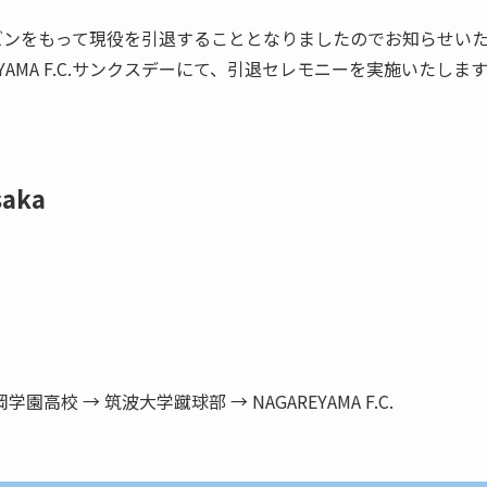
ーズンをもって現役を引退することとなりましたのでお知らせい
REYAMA F.C.サンクスデーにて、引退セレモニーを実施いたしま
saka
 静岡学園高校 → 筑波大学蹴球部 → NAGAREYAMA F.C.