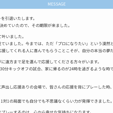
MESSAGE
ーを引退いたします。
と決めていたので、その期限が来ました。
に来て叶いました。
見ていました。今までは、ただ「プロになりたい」という漠然
.に来て、応援してくれる人に喜んでもらうことこそが、自分の本当の
びに遠方まで足を運んで応援してくださる方々がいます。
時30分キックオフの試合、家に帰るのが24時を過ぎるような
に声出し応援ありの会場で、皆さんの応援を背にプレーした時
1対1の局面でも自分でも不思議なくらい力が発揮できました
でプレーするのは、心から幸せな気持ちになります。