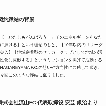
契約締結の背景
【「わたしもがんばろう！」そのエネルギーをあなた
に届ける】という理念のもと、【10年以内のＪリーグ
参入】【地域密着型のサッカークラブとして地域の活
性化に貢献する】というミッションを掲げて活動する
NAGAREYAMA F.C.の想いや方向性に共感して頂き、
今回このような締結に至りました。
株式会社流山FC 代表取締役 安芸 銀治より