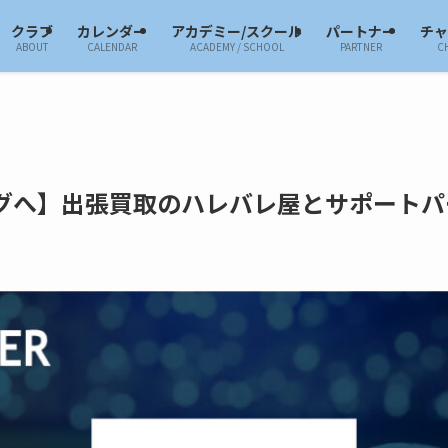
クラブ
カレンダー
アカデミー/スクール
パートナー
チ
ABOUT
CALENDAR
ACADEMY / SCHOOL
PARTNER
C
グへ】出張買取のハレバレ屋とサポートパ